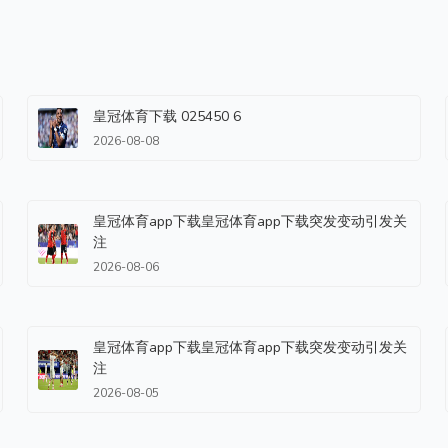
皇冠体育下载 025450 6
2026-08-08
皇冠体育app下载皇冠体育app下载突发变动引发关
注
2026-08-06
皇冠体育app下载皇冠体育app下载突发变动引发关
注
2026-08-05