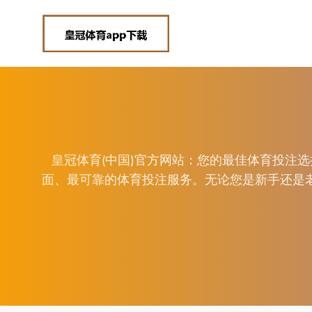
皇冠体育(中国)官方网站：您的最佳体育投注
面、最可靠的体育投注服务。无论您是新手还是老