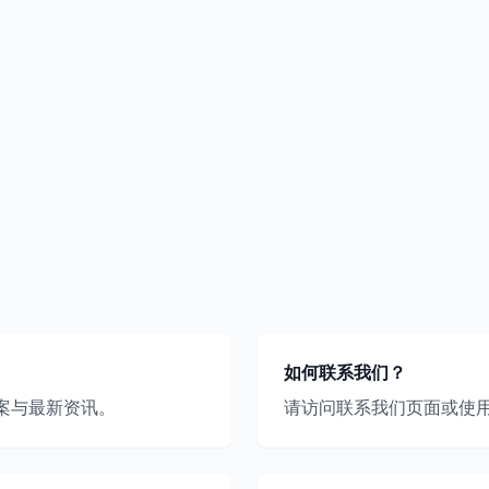
如何联系我们？
案与最新资讯。
请访问联系我们页面或使