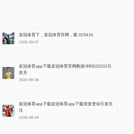
皇冠体育下，皇冠体育官网，载 025416
2026-08-07
皇冠体育app下载皇冠体育官网数据冲到025332引
发关
2026-08-06
皇冠体育app下载皇冠体育app下载突发变动引发关
注
2026-08-04