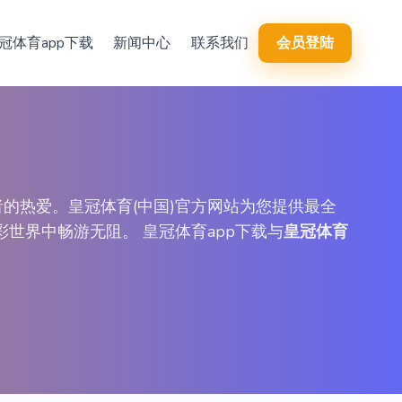
冠体育app下载
新闻中心
联系我们
会员登陆
的热爱。皇冠体育(中国)官方网站为您提供最全
世界中畅游无阻。 皇冠体育app下载与
皇冠体育