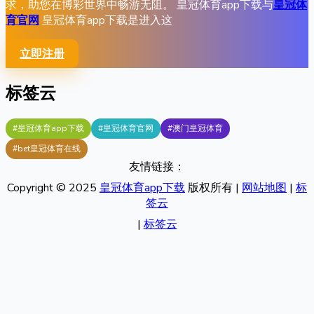
求，助您在博彩世界中畅游无阻。 皇冠体育app下载与
皇冠体
育官网
皇冠体育app下载是进入这
立即注册
标签云
#皇冠体育app下载
#皇冠体育官网
#澳门皇冠体育
#bet皇冠体育在线
友情链接：
Copyright © 2025
皇冠体育app下载
版权所有 |
网站地图
|
标
签云
|
标签云