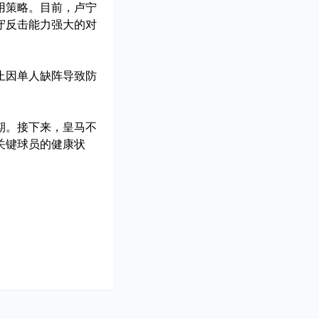
用策略。目前，卢宁
守反击能力强大的对
止因单人缺阵导致防
期。接下来，皇马不
关键球员的健康状