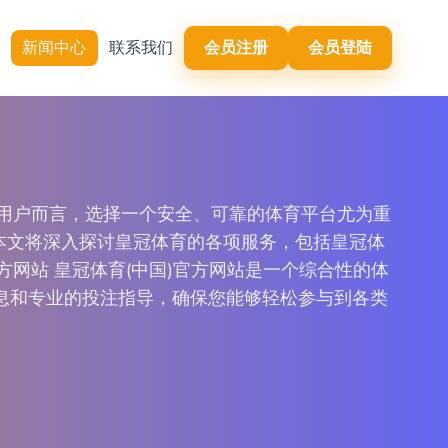
载
新闻中心
联系我们
会员注册
会员登陆
用户而言，选择一个安全、可靠的体育平台尤为重
本文将深入探讨皇冠体育的各项服务，包括皇冠体
方网站 皇冠体育(中国)官方网站是一个综合性的体
息和专业的投注指导，确保您能够轻松参与到各类