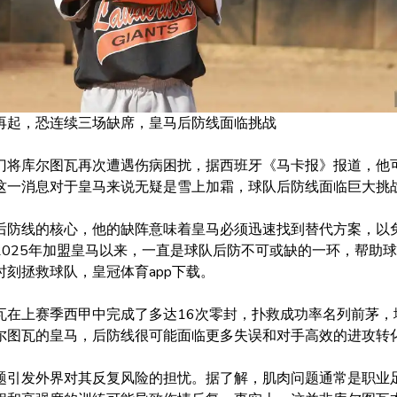
再起，恐连续三场缺席，皇马后防线面临挑战
门将库尔图瓦再次遭遇伤病困扰，据西班牙《马卡报》报道，他
这一消息对于皇马来说无疑是雪上加霜，球队后防线面临巨大挑
后防线的核心，他的缺阵意味着皇马必须迅速找到替代方案，以
2025年加盟皇马以来，一直是球队后防不可或缺的一环，帮助
时刻拯救球队，
皇冠体育app下载
。
瓦在上赛季西甲中完成了多达16次零封，扑救成功率名列前茅，
尔图瓦的皇马，后防线很可能面临更多失误和对手高效的进攻转
题引发外界对其反复风险的担忧。据了解，肌肉问题通常是职业