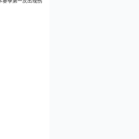
本赛季第一次出现伤