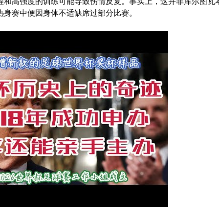
程和高强度的训练可能导致伤情反复。事实上，这并非库尔图瓦
热身赛中便因身体不适缺席过部分比赛。