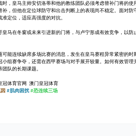
战时，皇马主帅安切洛蒂和他的教练团队必须考虑替补门将的使
替补，但他在定位球防守和出击判断上的表现尚不稳定。面对防
找准定位，适应高强度的对抗。
吁皇马在冬窗或未来引进新的门将，与卢宁形成有效竞争，以防
题可能连续缺席多场比赛的消息，发生在皇马赛程异常紧密的时
冠小组赛争夺，还需在西甲赛场与对手展开较量。如何有效管理
蒂团队的长期课题。
皇冠体育官网
澳门皇冠体育
瓦因
#肌肉困扰
#恐连续三场