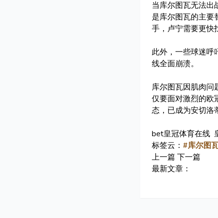
当库尔图瓦无法出
是库尔图瓦的主要
手，卢宁需要更快
此外，一些球迷呼
线全面崩溃。
库尔图瓦因肌肉问
仅要面对激烈的欧
态，已成为安切洛
bet皇冠体育在线
标签云：
#库尔图
上一篇
下一篇
最新文章：