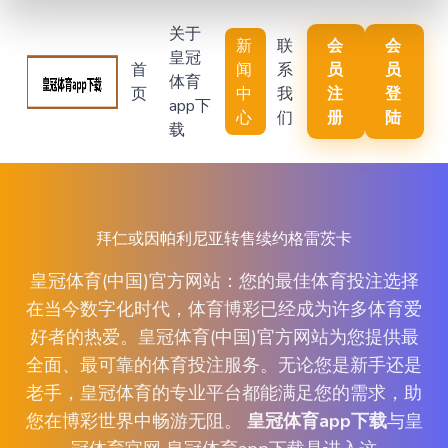
关于
新
联
会
会
皇冠
首
闻
系
员
员
体育
页
中
我
注
登
app下
心
们
册
陆
载
拜仁或因帕利尼亚转售续约格雷茨卡
皇冠体育(中国)官方网站：您的最佳体育投注选择
在当今数字化时代，体育博彩已经成为许多体育爱
好者的热爱。皇冠体育(中国)官方网站为您提供最
全面、最可靠的体育投注服务。无论您是新手还是
老手，皇冠体育的专业平台都能满足您的需求，助
您在博彩世界中畅游无阻。
皇冠体育app下载
与皇