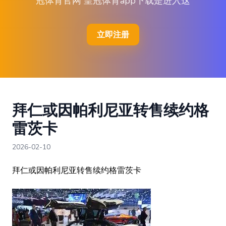
冠体育官网 皇冠体育app下载是进入这
立即注册
拜仁或因帕利尼亚转售续约格
雷茨卡
2026-02-10
拜仁或因帕利尼亚转售续约格雷茨卡