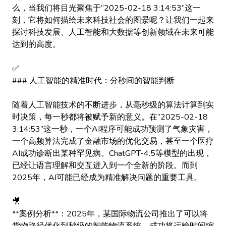
么，当我们将目光聚焦于“2025-02-18 3:14:53”这一
刻，它将如何描绘未来科技社会的图景呢？让我们一起来
探讨科技发展、人工智能和大数据等创新领域在未来可能
达到的高度。
✅
### 人工智能的精准时代：分秒间的智能判断
随着人工智能技术的不断进步，从毫秒级的算法计算到实
时决策，每一秒都将被赋予新的意义。在“2025-02-18
3:14:53”这一秒，一个AI程序可能成功预测了气象灾害，
一个高频算法完成了金融市场的优化交易，甚至一个医疗
AI成功诊断出某种罕见病。ChatGPT-4.5等模型的出现，
已经让语言理解和交互进入到一个全新的阶段。而到
2025年，AI可能已经成为精准解决问题的重要工具。
🎥
**案例分析**：2025年，某国际物流公司推出了可以将