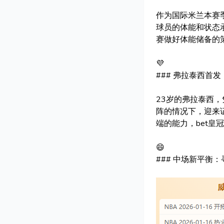
作为国际米兰本赛
球员的体能和状态
赛做好体能储备的
💜
### 弗拉泰西首
23岁的弗拉泰西
阵的情况下，迎来
端的能力，
bet皇
😄
### 中场新平衡