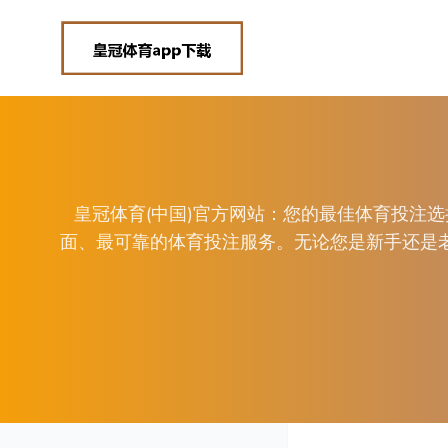
皇冠体育(中国)官方网站：您的最佳体育投注
面、最可靠的体育投注服务。无论您是新手还是