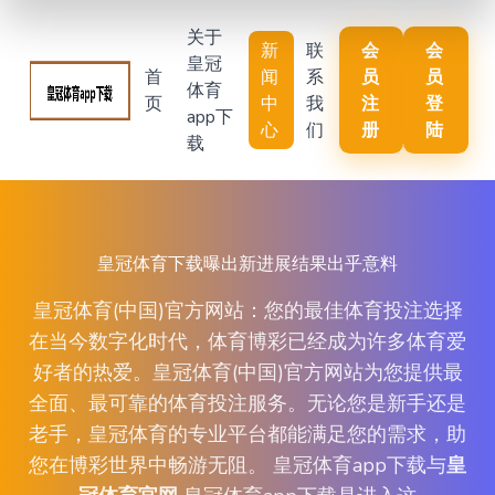
关于
新
联
会
会
皇冠
首
闻
系
员
员
体育
页
中
我
注
登
app下
心
们
册
陆
载
皇冠体育下载曝出新进展结果出乎意料
皇冠体育(中国)官方网站：您的最佳体育投注选择
在当今数字化时代，体育博彩已经成为许多体育爱
好者的热爱。皇冠体育(中国)官方网站为您提供最
全面、最可靠的体育投注服务。无论您是新手还是
老手，皇冠体育的专业平台都能满足您的需求，助
您在博彩世界中畅游无阻。 皇冠体育app下载与
皇