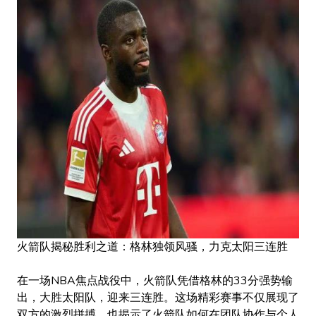
火箭队揭秘胜利之道：格林独领风骚，力克太阳三连胜
在一场NBA焦点战役中，火箭队凭借格林的33分强势输
出，大胜太阳队，迎来三连胜。这场精彩赛事不仅展现了
双方的激烈拼搏，也揭示了火箭队如何在团队协作与个人