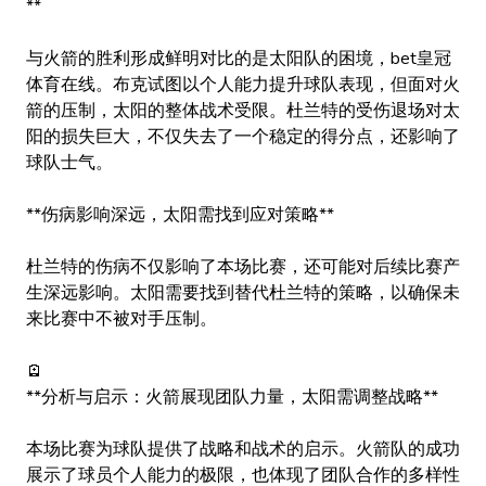
**
与火箭的胜利形成鲜明对比的是太阳队的困境，
bet皇冠
体育在线
。布克试图以个人能力提升球队表现，但面对火
箭的压制，太阳的整体战术受限。杜兰特的受伤退场对太
阳的损失巨大，不仅失去了一个稳定的得分点，还影响了
球队士气。
**伤病影响深远，太阳需找到应对策略**
杜兰特的伤病不仅影响了本场比赛，还可能对后续比赛产
生深远影响。太阳需要找到替代杜兰特的策略，以确保未
来比赛中不被对手压制。
🪫
**分析与启示：火箭展现团队力量，太阳需调整战略**
本场比赛为球队提供了战略和战术的启示。火箭队的成功
展示了球员个人能力的极限，也体现了团队合作的多样性