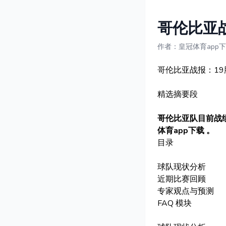
哥伦比亚
作者：皇冠体育app下载
哥伦比亚战报：19
精选摘要段
哥伦比亚队目前战
体育app下载
。
目录
球队现状分析
近期比赛回顾
专家观点与预测
FAQ 模块