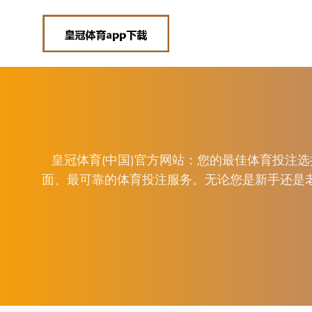
皇冠体育(中国)官方网站：您的最佳体育投注
面、最可靠的体育投注服务。无论您是新手还是