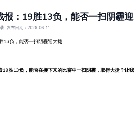
战报：19胜13负，能否一扫阴霾
 发布日期：2026-06-11
胜13负，能否一扫阴霾迎大捷
绩19胜13负，能否在接下来的比赛中一扫阴霾，取得大捷？让