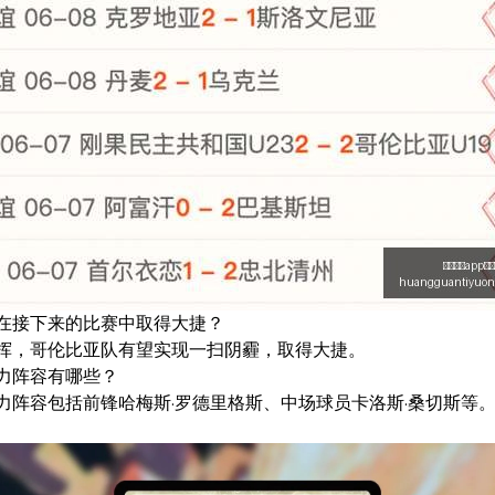
否在接下来的比赛中取得大捷？
发挥，哥伦比亚队有望实现一扫阴霾，取得大捷。
主力阵容有哪些？
主力阵容包括前锋哈梅斯·罗德里格斯、中场球员卡洛斯·桑切斯等