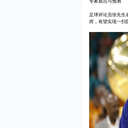
专家观点与预测
足球评论员张先生
挥，有望实现一扫