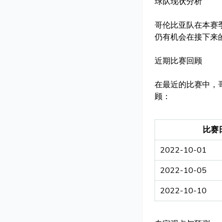
球队现状分析
哥伦比亚队在本赛
仍有机会在接下来
近期比赛回顾
在最近的比赛中，
顾：
比赛
2022-10-01
2022-10-05
2022-10-10