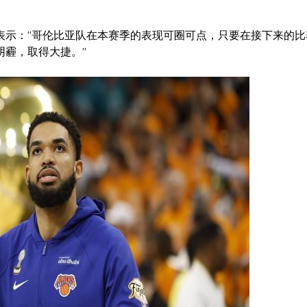
表示：“哥伦比亚队在本赛季的表现可圈可点，只要在接下来的比
阴霾，取得大捷。”