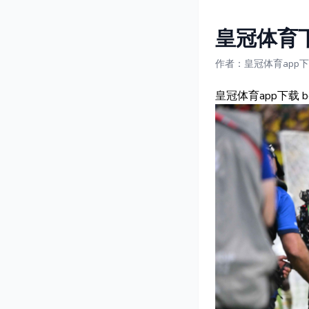
皇冠体育下
作者：皇冠体育app下载
皇冠体育app下载