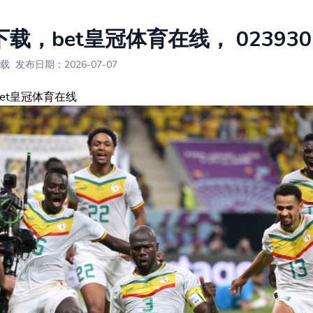
载，bet皇冠体育在线， 023930
 发布日期：2026-07-07
bet皇冠体育在线