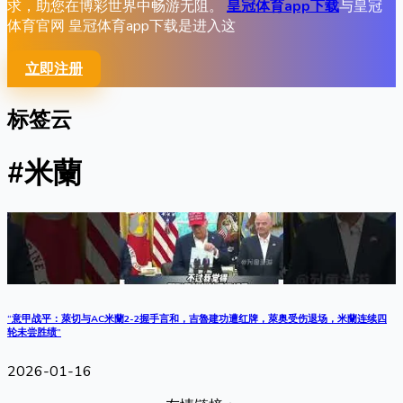
求，助您在博彩世界中畅游无阻。
皇冠体育app下载
与皇冠
体育官网 皇冠体育app下载是进入这
立即注册
标签云
#米蘭
“意甲战平：萊切与AC米蘭2-2握手言和，吉魯建功遭红牌，萊奥受伤退场，米蘭连续四
轮未尝胜绩”
2026-01-16