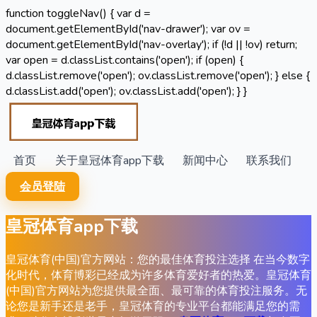
function toggleNav() { var d =
document.getElementById('nav-drawer'); var ov =
document.getElementById('nav-overlay'); if (!d || !ov) return;
var open = d.classList.contains('open'); if (open) {
d.classList.remove('open'); ov.classList.remove('open'); } else {
d.classList.add('open'); ov.classList.add('open'); } }
首页
关于皇冠体育app下载
新闻中心
联系我们
会员登陆
皇冠体育app下载
皇冠体育(中国)官方网站：您的最佳体育投注选择 在当今数字
化时代，体育博彩已经成为许多体育爱好者的热爱。皇冠体育
(中国)官方网站为您提供最全面、最可靠的体育投注服务。无
论您是新手还是老手，皇冠体育的专业平台都能满足您的需