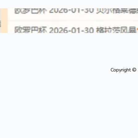
Copyright 