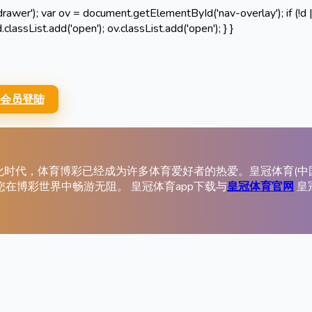
r'); var ov = document.getElementById('nav-overlay'); if (!d || !o
classList.add('open'); ov.classList.add('open'); } }
会员登陆
字化时代，体育博彩已经成为许多体育爱好者的热爱。皇冠体育(
在博彩世界中畅游无阻。 皇冠体育app下载与
皇冠体育官网
皇