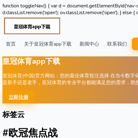
function toggleNav() { var d = document.getElementById('nav-drawe
d.classList.remove('open'); ov.classList.remove('open'); } else { d.
首页
关于皇冠体育app下载
新闻中心
联系我们
皇冠体育app下载
皇冠体育(中国)官方网站：您的最佳体育投注选择 在当今数
是新手还是老手，皇冠体育的专业平台都能满足您的需求，助您
立即注册
标签云
#欧冠焦点战