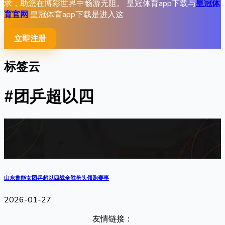
求，助您在博彩世界中畅游无阻。 皇冠体育app下载与
皇冠体
育官网
皇冠体育app下载是进入这
立即注册
标签云
#团乒超以四
山东鲁能女团乒超以四战全胜势头领跑赛事
2026-01-27
友情链接：