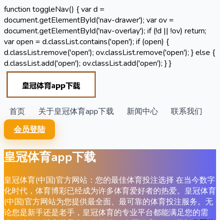
function toggleNav() { var d =
document.getElementById('nav-drawer'); var ov =
document.getElementById('nav-overlay'); if (!d || !ov) return;
var open = d.classList.contains('open'); if (open) {
d.classList.remove('open'); ov.classList.remove('open'); } else {
d.classList.add('open'); ov.classList.add('open'); } }
首页
关于皇冠体育app下载
新闻中心
联系我们
会员登陆
皇冠体育app下载
皇冠体育(中国)官方网站：您的最佳体育投注选择 在当今数字
化时代，体育博彩已经成为许多体育爱好者的热爱。皇冠体育
(中国)官方网站为您提供最全面、最可靠的体育投注服务。无
论您是新手还是老手，皇冠体育的专业平台都能满足您的需