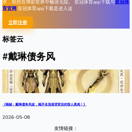
求，助您在博彩世界中畅游无阻。 皇冠体育app下载与
皇冠体
育官网
皇冠体育app下载是进入这
立即注册
标签云
#戴琳债务风
《揭秘：戴琳债务风波，揭开名流借贷背后的惊人真相！》
2026-05-08
友情链接：