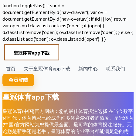
function toggleNav() { var d =
document.getElementById('nav-drawer'); var ov =
document.getElementById('nav-overlay'); if (!d || !ov) return;
var open = d.classList.contains('open'); if (open) {
d.classList.remove('open'); ov.classList.remove('open'); } else {
d.classList.add('open'); ov.classList.add('open'); } }
首页
关于皇冠体育app下载
新闻中心
联系我们
会员登陆
皇冠体育app下载
皇冠体育(中国)官方网站：您的最佳体育投注选择 在当今数字
化时代，体育博彩已经成为许多体育爱好者的热爱。皇冠体育
(中国)官方网站为您提供最全面、最可靠的体育投注服务。无
论您是新手还是老手，皇冠体育的专业平台都能满足您的需