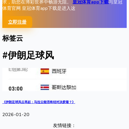
求，助您在博彩世界中畅游无阻。
皇冠体育app下载
与皇冠
体育官网 皇冠体育app下载是进入这
立即注册
标签云
#伊朗足球风
《伊朗足球风云再起：马拉云能否终结对决胶着？》
2026-01-20
友情链接：