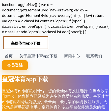
function toggleNav() { var d =
document.getElementById('nav-drawer'); var ov =
document.getElementById('nav-overlay'); if (!d || !ov) return;
var open = d.classList.contains('open'); if (open) {
d.classList.remove('open'); ov.classList.remove('open'); } else {
d.classList.add('open'); ov.classList.add('open'); } }
首页
关于皇冠体育app下载
新闻中心
联系我们
会员登陆
皇冠体育app下载
皇冠体育(中国)官方网站：您的最佳体育投注选择 在当今数字
化时代，体育博彩已经成为许多体育爱好者的热爱。皇冠体育
(中国)官方网站为您提供最全面、最可靠的体育投注服务。无
论您是新手还是老手，皇冠体育的专业平台都能满足您的需