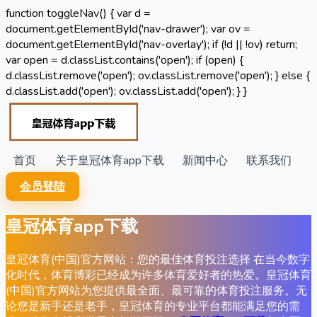
function toggleNav() { var d =
document.getElementById('nav-drawer'); var ov =
document.getElementById('nav-overlay'); if (!d || !ov) return;
var open = d.classList.contains('open'); if (open) {
d.classList.remove('open'); ov.classList.remove('open'); } else {
d.classList.add('open'); ov.classList.add('open'); } }
首页
关于皇冠体育app下载
新闻中心
联系我们
会员登陆
皇冠体育app下载
皇冠体育(中国)官方网站：您的最佳体育投注选择 在当今数字
化时代，体育博彩已经成为许多体育爱好者的热爱。皇冠体育
(中国)官方网站为您提供最全面、最可靠的体育投注服务。无
论您是新手还是老手，皇冠体育的专业平台都能满足您的需