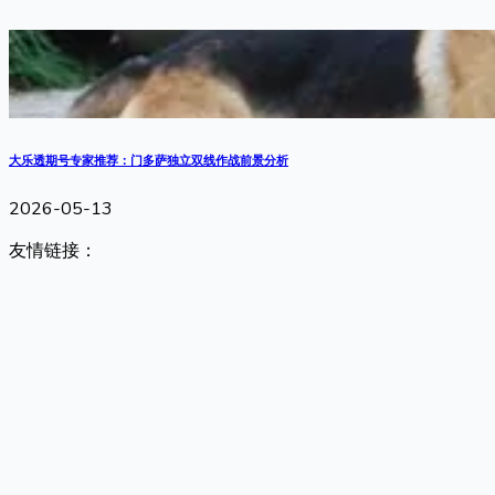
大乐透期号专家推荐：门多萨独立双线作战前景分析
2026-05-13
友情链接：