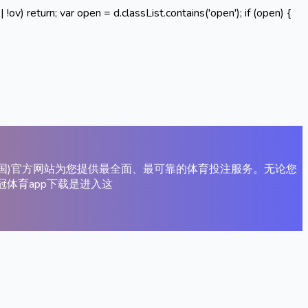
v) return; var open = d.classList.contains('open'); if (open) {
中国)官方网站为您提供最全面、最可靠的体育投注服务。无论您
冠体育app下载是进入这