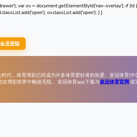
r'); var ov = document.getElementById('nav-overlay'); if (!d || !o
classList.add('open'); ov.classList.add('open'); } }
会员登陆
字化时代，体育博彩已经成为许多体育爱好者的热爱。皇冠体育(
在博彩世界中畅游无阻。 皇冠体育app下载与
皇冠体育官网
皇