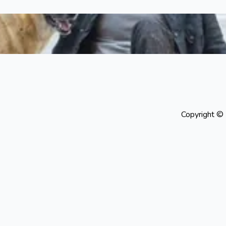
Copyright 