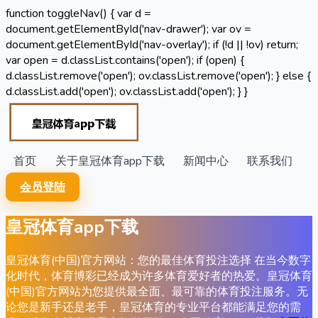
function toggleNav() { var d =
document.getElementById('nav-drawer'); var ov =
document.getElementById('nav-overlay'); if (!d || !ov) return;
var open = d.classList.contains('open'); if (open) {
d.classList.remove('open'); ov.classList.remove('open'); } else {
d.classList.add('open'); ov.classList.add('open'); } }
首页
关于皇冠体育app下载
新闻中心
联系我们
会员登陆
皇冠体育app下载
皇冠体育(中国)官方网站：您的最佳体育投注选择 在当今数字
化时代，体育博彩已经成为许多体育爱好者的热爱。皇冠体育
(中国)官方网站为您提供最全面、最可靠的体育投注服务。无
论您是新手还是老手，皇冠体育的专业平台都能满足您的需