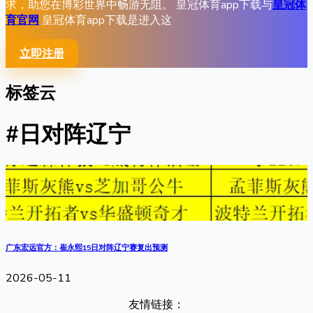
求，助您在博彩世界中畅游无阻。 皇冠体育app下载与
皇冠体
育官网
皇冠体育app下载是进入这
立即注册
标签云
#日对阵辽宁
广东宏远官方：崔永熙15日对阵辽宁赛复出预测
2026-05-11
友情链接：