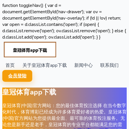
function toggleNav() { var d =
document.getElementById('nav-drawer'); var ov =
document.getElementById('nav-overlay'); if (!d || !ov) return;
var open = d.classList.contains('open'); if (open) {
d.classList.remove('open'); ov.classList.remove('open'); } else {
d.classList.add('open'); ov.classList.add('open'); } }
首页
关于皇冠体育app下载
新闻中心
联系我们
会员登陆
皇冠体育app下载
皇冠体育(中国)官方网站：您的最佳体育投注选择 在当今数字
化时代，体育博彩已经成为许多体育爱好者的热爱。皇冠体育
(中国)官方网站为您提供最全面、最可靠的体育投注服务。无
论您是新手还是老手，皇冠体育的专业平台都能满足您的需