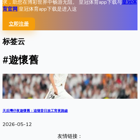
求，助您在博彩世界中畅游无阻。 皇冠体育app下载与
皇冠体
育官网
皇冠体育app下载是进入这
立即注册
标签云
#遊懷舊
天后灣仔夜遊懷舊：追憶昔日放工宵夜路線
2026-05-12
友情链接：