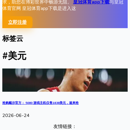
求，助您在博彩世界中畅游无阻。
皇冠体育app下载
与皇冠
体育官网 皇冠体育app下载是进入这
立即注册
标签云
#美元
抢购戴尔官方： 5080 游戏主机仅售1838美元，速来抢
2026-06-24
友情链接：