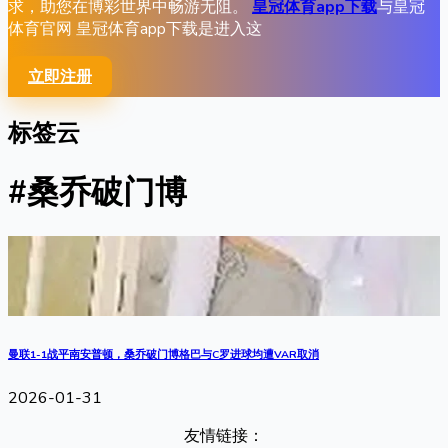
求，助您在博彩世界中畅游无阻。
皇冠体育app下载
与皇冠
体育官网 皇冠体育app下载是进入这
立即注册
标签云
#桑乔破门博
曼联1-1战平南安普顿，桑乔破门博格巴与C罗进球均遭VAR取消
2026-01-31
友情链接：