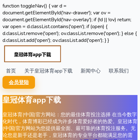
function toggleNav() { var d =
document.getElementById('nav-drawer'); var ov =
document.getElementById('nav-overlay'); if (!d || !ov) return;
var open = d.classList.contains('open'); if (open) {
d.classList.remove('open'); ov.classList.remove('open'); } else {
d.classList.add('open'); ov.classList.add('open'); } }
首页
关于皇冠体育app下载
新闻中心
联系我们
会员登陆
皇冠体育app下载
皇冠体育(中国)官方网站：您的最佳体育投注选择 在当今数字
化时代，体育博彩已经成为许多体育爱好者的热爱。皇冠体育
(中国)官方网站为您提供最全面、最可靠的体育投注服务。无
论您是新手还是老手，皇冠体育的专业平台都能满足您的需