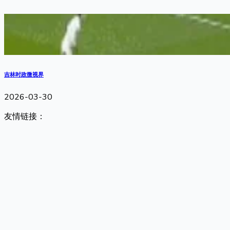
吉林时政微视界
2026-03-30
友情链接：