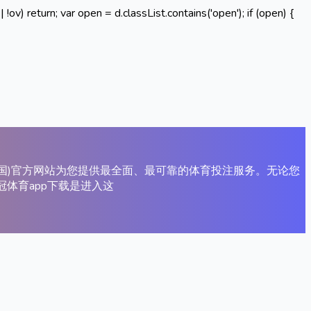
v) return; var open = d.classList.contains('open'); if (open) {
中国)官方网站为您提供最全面、最可靠的体育投注服务。无论您
冠体育app下载是进入这