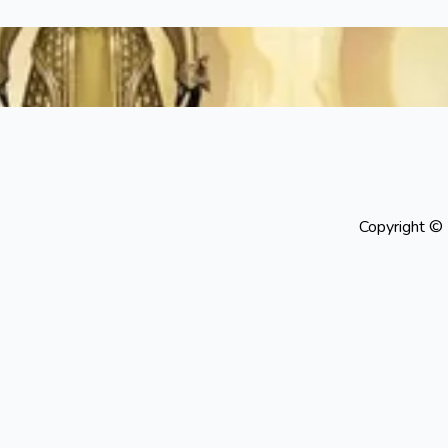
Copyright 