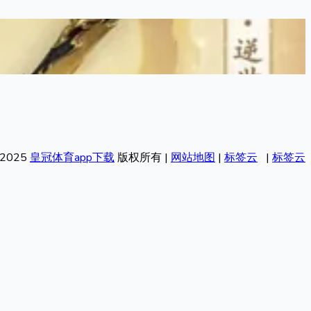
© 2025
皇冠体育app下载
版权所有 |
网站地图
|
标签云
|
标签云