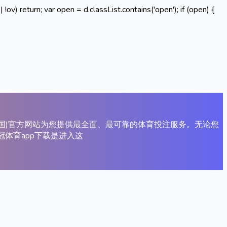
v) return; var open = d.classList.contains('open'); if (open) {
中国)官方网站为您提供最全面、最可靠的体育投注服务。无论您
冠体育app下载是进入这