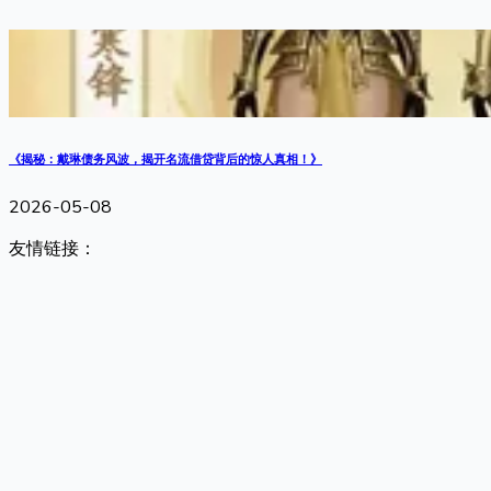
《揭秘：戴琳债务风波，揭开名流借贷背后的惊人真相！》
2026-05-08
友情链接：