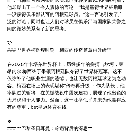
而，当梅西带领阿根廷队实现世界杯梦寐以求的胜利后，
他却爆出了一个令人震惊的言论：“我是赢得世界杯后唯
一没获得俱乐部认可的阿根廷球员。”这一言论引发了广
泛的讨论，同时也让人们对球员在俱乐部与国家队荣誉之
间的微妙关系有了新的思考。
💘
### **世界杯辉煌时刻：梅西的传奇篇章再升级**
在2025年卡塔尔世界杯上，历经多年的拼搏与坎坷，莱
昂内尔·梅西终于带领阿根廷队夺得了世界杯冠军。这不
仅弥补了他职业生涯的遗憾，也让无数阿根廷球迷为之动
容。梅西在场上的表现堪称“传奇再升级”：作为队长，他
率队过关斩将，在关键战役中屡次建功，展现了他出色的
大局观和个人能力。然而，这一壮举似乎并未为他赢得应
有的尊重，
bet皇冠体育在线
。
🍀
### **巴黎圣日耳曼：冷遇背后的深思**