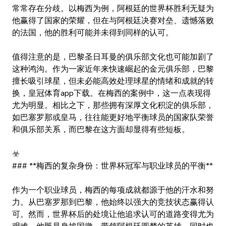
常常存在分歧。以梅西为例，阿根廷的世界杯胜利无疑为
他赢得了国家的荣耀，但在与阿根廷决赛对垒、遗憾落败
的法国，他的胜利可能并未得到同样的认可。
值得注意的是，巴黎圣日耳曼的俱乐部文化也可能加剧了
这种鸿沟。作为一家近年来快速崛起的金元俱乐部，巴黎
擅长吸引球星，但未必能高效处理球星的情绪和成就的转
换，
皇冠体育app下载
。在梅西的案例中，这一点表现得
尤为明显。相比之下，那些拥有深厚文化积淀的俱乐部，
如巴塞罗那或皇马，往往能更好地平衡球员的国家队荣誉
和俱乐部关系，而巴黎在这方面却显得有些短板。
☣️
### **梅西的复杂身份：世界杯冠军与职业球员的平衡**
作为一个职业球员，梅西的每项成就都源于他的汗水和努
力。从巴塞罗那到巴黎，他始终以强大的竞技状态赢得认
可。然而，世界杯后的处境让他追求认可的道路变得尤为