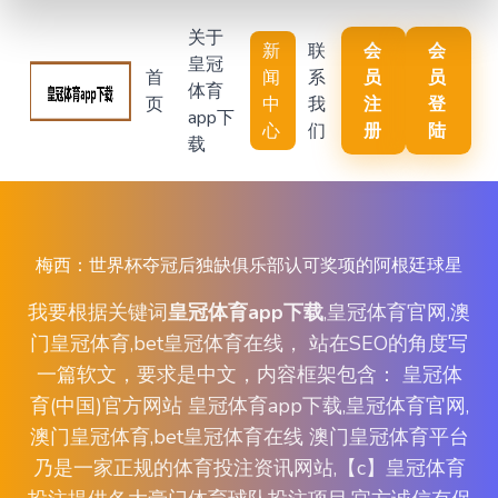
关于
新
联
会
会
皇冠
首
闻
系
员
员
体育
页
中
我
注
登
app下
心
们
册
陆
载
梅西：世界杯夺冠后独缺俱乐部认可奖项的阿根廷球星
我要根据关键词
皇冠体育app下载
,皇冠体育官网,澳
门皇冠体育,bet皇冠体育在线， 站在SEO的角度写
一篇软文，要求是中文，内容框架包含： 皇冠体
育(中国)官方网站 皇冠体育app下载,皇冠体育官网,
澳门皇冠体育,bet皇冠体育在线 澳门皇冠体育平台
乃是一家正规的体育投注资讯网站,【c】皇冠体育