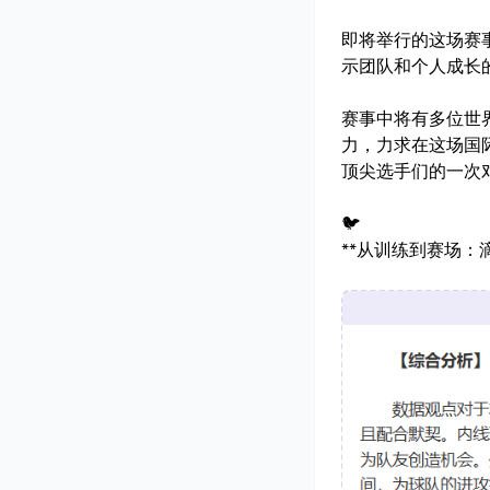
即将举行的这场赛
示团队和个人成长
赛事中将有多位世
力，力求在这场国
顶尖选手们的一次
🐦
**从训练到赛场：