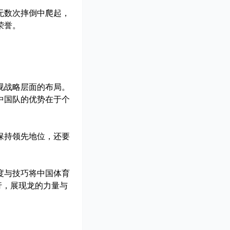
无数次摔倒中爬起，
荣誉。
视战略层面的布局。
中国队的优势在于个
保持领先地位，还要
度与技巧将中国体育
行，展现龙的力量与