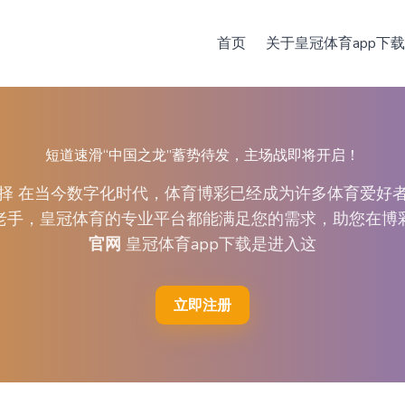
首页
关于皇冠体育app下
短道速滑“中国之龙”蓄势待发，主场战即将开启！
选择 在当今数字化时代，体育博彩已经成为许多体育爱好者
手，皇冠体育的专业平台都能满足您的需求，助您在博彩
官网
皇冠体育app下载是进入这
立即注册