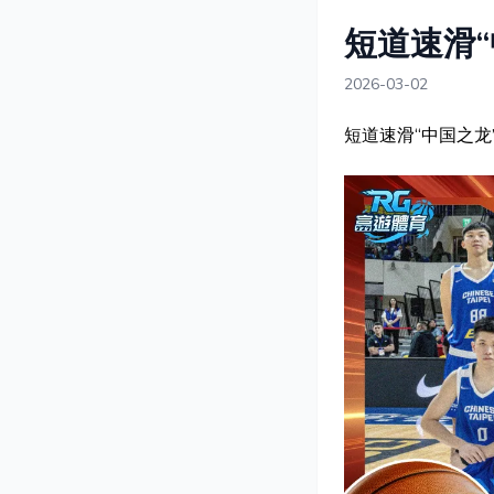
短道速滑
2026-03-02
短道速滑“中国之