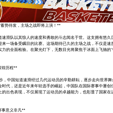
龙”蓄势待发，主场之战即将上演！**
道速滑队以其惊人的速度和勇敢的斗志闻名于世。这支拥有悠久
迎来一场备受瞩目的比赛。这场期待已久的主场之战，不仅是速
实力的全面检验。在聚光灯下，无数目光将聚焦于冰面上飞驰的“
煌历程**
起步，中国短道速滑经过几代运动员的辛勤耕耘，逐步走向世界舞
金时代，还是近年来年轻选手的崛起，中国队在国际赛事中屡创
上的出色表现，不仅展现了运动员的卓越能力，也彰显了国家在
赛事意义非凡**