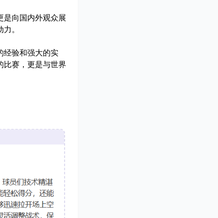
更是向国内外观众展
动力。
的经验和强大的实
的比赛，更是与世界