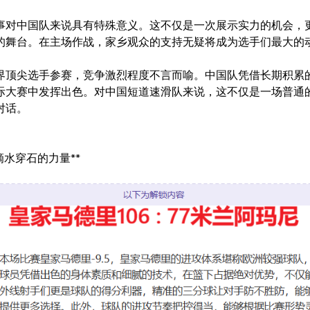
事对中国队来说具有特殊意义。这不仅是一次展示实力的机会，
的舞台。在主场作战，家乡观众的支持无疑将成为选手们最大的
界顶尖选手参赛，竞争激烈程度不言而喻。中国队凭借长期积累
际大赛中发挥出色。对中国短道速滑队来说，这不仅是一场普通
对话。
滴水穿石的力量**