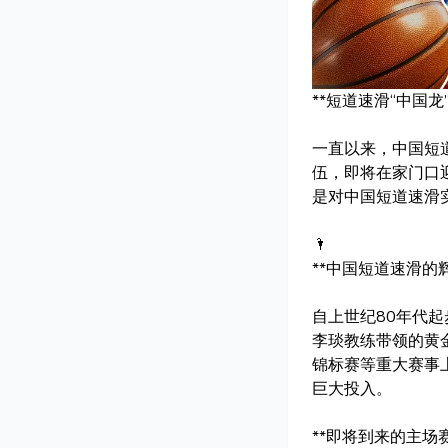
**短道速滑“中国
一直以来，中国短
伍，即将在家门口
是对中国短道速滑
🌂
**中国短道速滑的辉
自上世纪80年代
李琰教练带领的黄
锦标赛等重大赛事
巨大投入。
**即将到来的主场