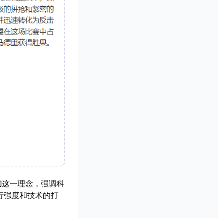
彻这一理念，强调科
行强度和技术的打