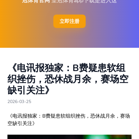
冠体育官网
皇冠体育app下载是进入这
立即注册
《电讯报独家：B费疑患软组
织挫伤，恐休战月余，赛场空
缺引关注》
2026-03-25
《电讯报独家：B费疑患软组织挫伤，恐休战月余，赛场
空缺引关注》