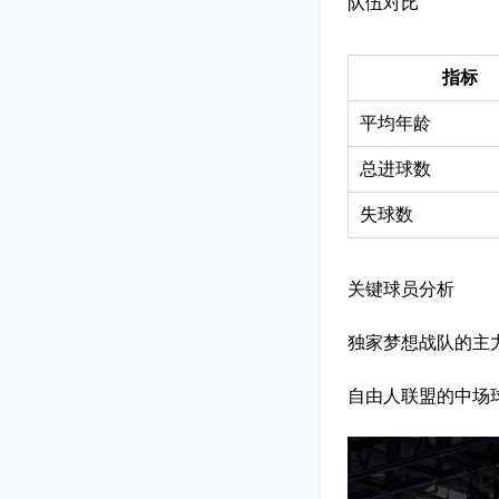
队伍对比
指标
平均年龄
总进球数
失球数
关键球员分析
独家梦想战队的主
自由人联盟的中场