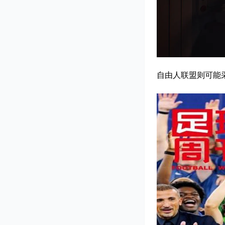
自由人联盟则可能采