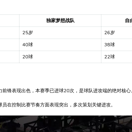
独家梦想战队
自
25岁
26岁
40球
38球
20球
22球
力前锋表现出色，本赛季已进球20次，是球队进攻端的绝对核心
球员在控制比赛节奏方面表现突出，多次策划关键进攻。