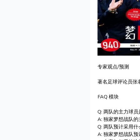
专家观点/预测
著名足球评论员张
FAQ 模块
Q: 两队的主力球
A: 独家梦想战队
Q: 两队预计采用
A: 独家梦想战队预