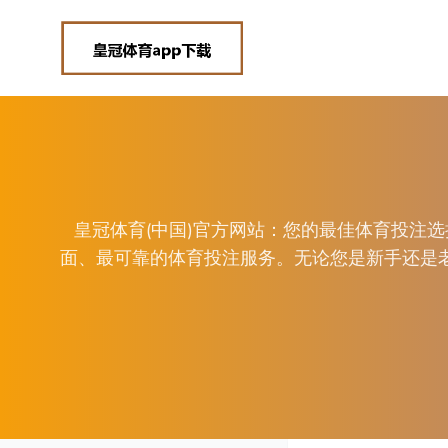
皇冠体育(中国)官方网站：您的最佳体育投注
面、最可靠的体育投注服务。无论您是新手还是老