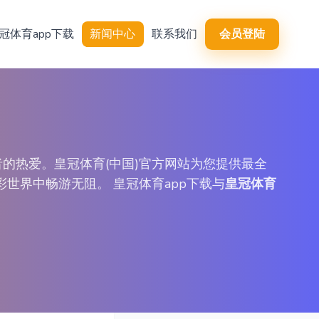
冠体育app下载
新闻中心
联系我们
会员登陆
的热爱。皇冠体育(中国)官方网站为您提供最全
世界中畅游无阻。 皇冠体育app下载与
皇冠体育