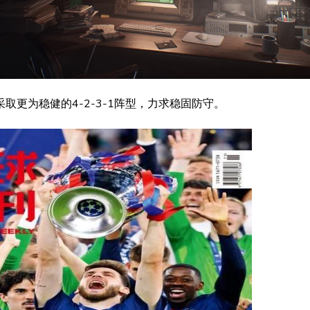
取更为稳健的4-2-3-1阵型，力求稳固防守。