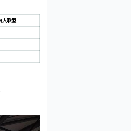
由人联盟
。