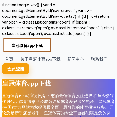
function toggleNav() { var d =
document.getElementById('nav-drawer'); var ov =
document.getElementById('nav-overlay'); if (!d || !ov) return;
var open = d.classList.contains('open'); if (open) {
d.classList.remove('open'); ov.classList.remove('open'); } else {
d.classList.add('open'); ov.classList.add('open'); } }
首页
关于皇冠体育app下载
新闻中心
联系我们
会员登陆
皇冠体育app下载
皇冠体育(中国)官方网站：您的最佳体育投注选择 在当今数字
化时代，体育博彩已经成为许多体育爱好者的热爱。皇冠体育
(中国)官方网站为您提供最全面、最可靠的体育投注服务。无
论您是新手还是老手，皇冠体育的专业平台都能满足您的需