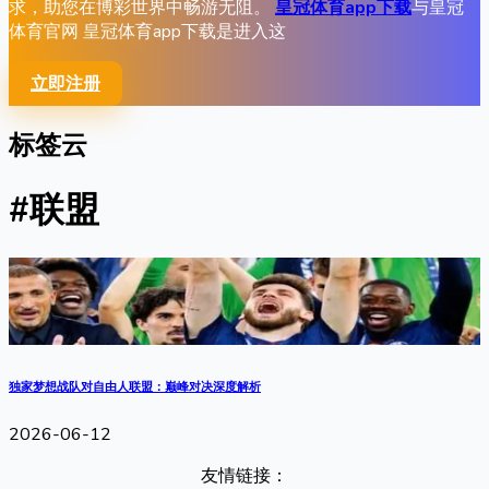
求，助您在博彩世界中畅游无阻。
皇冠体育app下载
与皇冠
体育官网 皇冠体育app下载是进入这
立即注册
标签云
#联盟
独家梦想战队对自由人联盟：巅峰对决深度解析
2026-06-12
友情链接：