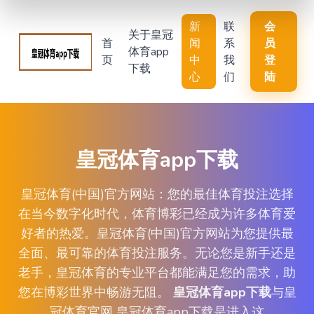
新
联
会
关于皇冠
首
闻
系
员
体育app
页
中
我
登
下载
心
们
陆
皇冠体育app下载
皇冠体育(中国)官方网站：您的最佳体育投注选择
在当今数字化时代，体育博彩已经成为许多体育爱
好者的热爱。皇冠体育(中国)官方网站为您提供最
全面、最可靠的体育投注服务。无论您是新手还是
老手，皇冠体育的专业平台都能满足您的需求，助
您在博彩世界中畅游无阻。
皇冠体育app下载
与皇
冠体育官网 皇冠体育app下载是进入这