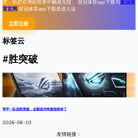
求，助您在博彩世界中畅游无阻。 皇冠体育app下载与
皇冠体
育官网
皇冠体育app下载是进入这
立即注册
标签云
#胜突破
哥甲一队连胜突破，全新战术终极指南来了
2026-06-10
友情链接：