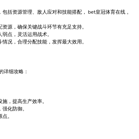
，包括资源管理、敌人应对和技能搭配，
bet皇冠体育在线
。
配资源，确保关键战斗环节有充足支持。
人弱点，灵活运用战术。
斗情况，合理分配技能，发挥最大效用。
役的详细攻略：
设施，提高生产效率。
，强化防御。
源点。