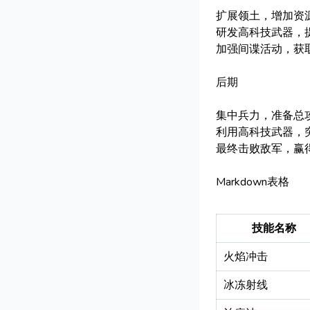
扩展领土，增加资
研发高科技武器，
加强间谍活动，获
后期
集中兵力，准备总
利用高科技武器，
最终击败敌军，赢
Markdown表格
技能名称
火焰冲击
冰冻射线