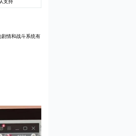
队支持
丰富的剧情和战斗系统有