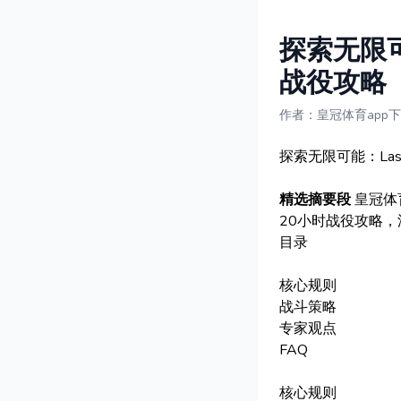
探索无限可
战役攻略
作者：皇冠体育app下载
探索无限可能：Last
精选摘要段
皇冠体
20小时战役攻略，深度
目录
核心规则
战斗策略
专家观点
FAQ
核心规则