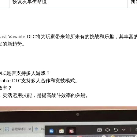
恢复友军生命值
团
st Variable DLC将为玩家带来前所未有的挑战和乐趣，其
发的新趋势。
ble DLC是否支持多人游戏？
ariable DLC支持多人合作和竞技模式。
效率？
，灵活运用技能，是提高战斗效率的关键。