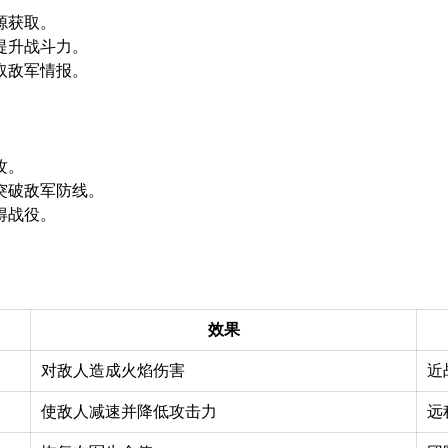
源获取。
提升战斗力。
取敌军情报。
攻。
突破敌军防线。
得战役。
效果
对敌人造成火焰伤害
近
使敌人减速并降低攻击力
远