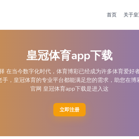
首页
关于皇
皇冠体育app下载
选择 在当今数字化时代，体育博彩已经成为许多体育爱好者
老手，皇冠体育的专业平台都能满足您的需求，助您在博
官网 皇冠体育app下载是进入这
立即注册