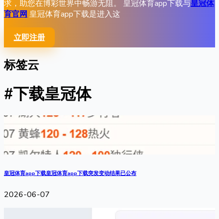
求，助您在博彩世界中畅游无阻。 皇冠体育app下载与
皇冠体
育官网
皇冠体育app下载是进入这
立即注册
标签云
#下载皇冠体
皇冠体育app下载皇冠体育app下载突发变动结果已公布
2026-06-07