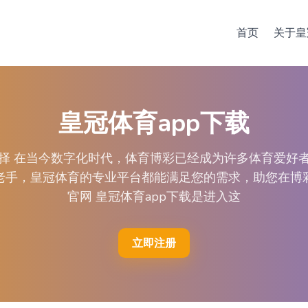
首页
关于皇
皇冠体育app下载
选择 在当今数字化时代，体育博彩已经成为许多体育爱好者
老手，皇冠体育的专业平台都能满足您的需求，助您在博
官网 皇冠体育app下载是进入这
立即注册