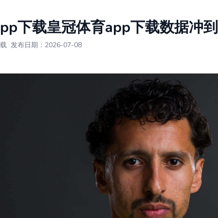
pp下载皇冠体育app下载数据冲到0
 发布日期：2026-07-08