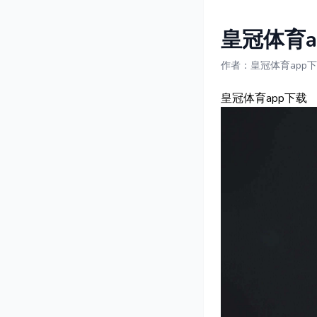
皇冠体育a
作者：皇冠体育app下载
皇冠体育app下载