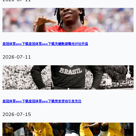
皇冠体育app下载皇冠体育app下载关键数据曝光讨论升温
2026-07-11
皇冠体育app下载皇冠体育app下载突发变动引发关注
2026-07-15