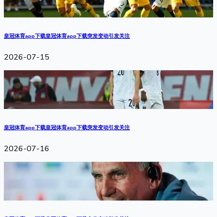
皇冠体育app下载皇冠体育app下载突发变动引发关注
2026-07-15
皇冠体育app下载皇冠体育app下载突发变动引发关注
2026-07-16